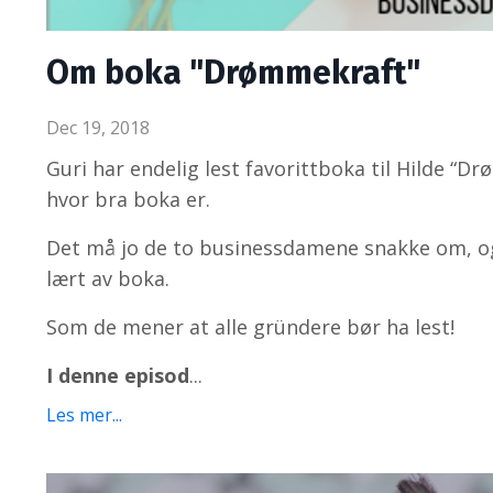
Om boka "Drømmekraft"
Dec 19, 2018
Guri har endelig lest favorittboka til Hilde “D
hvor bra boka er.
Det må jo de to businessdamene snakke om, og
lært av boka.
Som de mener at alle gründere bør ha lest!
I denne episod
...
Les mer...