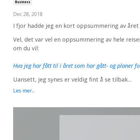
Business
Dec 28, 2018
I fjor hadde jeg en kort oppsummering av året
Vel, det var vel en oppsummering av hele reise
om du vil:
Hva jeg har fått til i året som har gått- og planer f
Uansett, jeg synes er veldig fint å se tilbak...
Les mer...