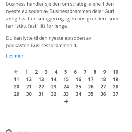
business handler sjelden om strategi alene. I den
nyeste episoden av Businessdrømmen deler Guri
ærlig hva hun ser igjen og igjen hos gründere som
har “stått fast” litt for lenge.
Du kan lytte til den nyeste episoden av
podkasten Businessdrømmen d...
Les mer...
1
2
3
4
5
6
7
8
9
10
11
12
13
14
15
16
17
18
19
20
21
22
23
24
25
26
27
28
29
30
31
32
33
34
35
36
37