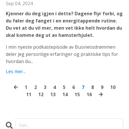
Sep 04, 2024
Kjenner du deg igjen i dette? Dagene flyr forbi, og
du føler deg fanget i en energitappende rutine.
Du vet at du vil mer, men vet ikke helt hvordan du
skal komme deg ut av hamsterhjulet.
I min nyeste podkastepisode av Businessdrømmen
deler jeg personlige erfaringer og praktiske tips for
hvordan du...
Les mer...
1
2
3
4
5
6
7
8
9
10
11
12
13
14
15
16