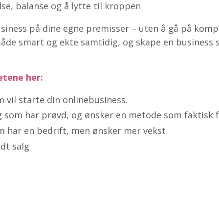
se, balanse og å lytte til kroppen
usiness på dine egne premisser – uten å gå på kom
både smart og ekte samtidig, og skape en business 
hetene her:
 vil starte din onlinebusiness.
g som har prøvd, og ønsker en metode som faktisk 
m har en bedrift, men ønsker mer vekst
dt salg