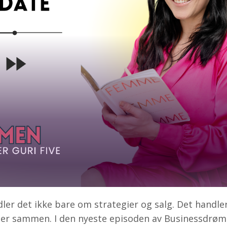
r det ikke bare om strategier og salg. Det handler
enger sammen. I den nyeste episoden av Businessdr