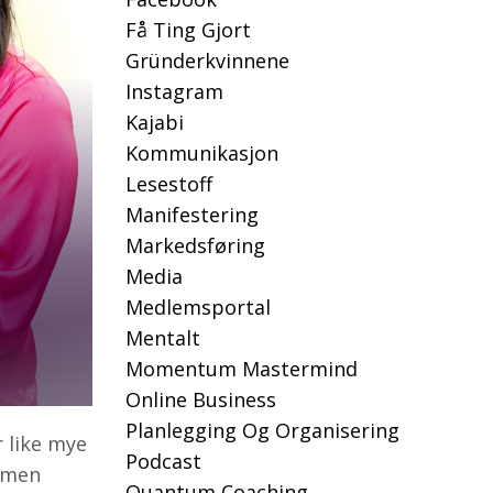
Få Ting Gjort
Gründerkvinnene
Instagram
Kajabi
Kommunikasjon
Lesestoff
Manifestering
Markedsføring
Media
Medlemsportal
Mentalt
Momentum Mastermind
Online Business
Planlegging Og Organisering
 like mye
Podcast
ømmen
Quantum Coaching