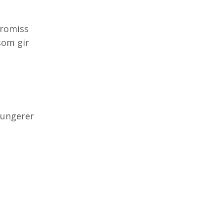
promiss
som gir
fungerer