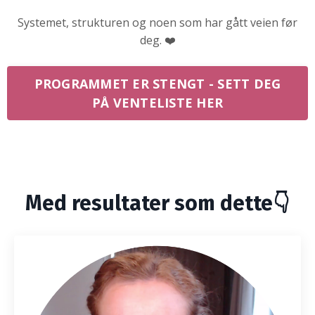
Systemet, strukturen og noen som har gått veien før
deg. ❤️
PROGRAMMET ER STENGT - SETT DEG
PÅ VENTELISTE HER
Med resultater som dette👇