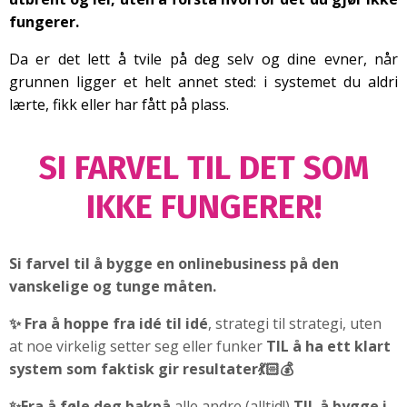
fungerer.
Da er det lett å tvile på deg selv og dine evner, når
grunnen ligger et helt annet sted: i systemet du aldri
lærte, fikk eller har fått på plass.
SI FARVEL TIL DET SOM
IKKE FUNGERER!
Si farvel til å bygge en onlinebusiness på den
vanskelige og tunge måten.
✨ Fra å hoppe fra idé til idé
, strategi til strategi, uten
at noe virkelig setter seg eller funker
TIL å ha ett klart
system som faktisk gir resultater💃🏻💰
✨Fra
å føle deg bakpå
alle andre (alltid!)
TIL
å bygge i