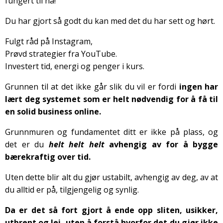
fungert til nå!
Du har gjort så godt du kan med det du har sett og hørt.
Fulgt råd på Instagram,
Prøvd strategier fra YouTube.
Investert tid, energi og penger i kurs.
Grunnen til at det ikke går slik du vil er fordi
ingen har
lært deg systemet som er helt nødvendig for å få til
en solid business online.
Grunnmuren og fundamentet ditt er ikke på plass, og
det er du
helt helt helt
avhengig av for å bygge
bærekraftig over tid.
Uten dette blir alt du gjør ustabilt, avhengig av deg, av at
du alltid er på, tilgjengelig og synlig.
Da er det så fort gjort å ende opp sliten, usikker,
utbrent og lei, uten å forstå hvorfor det du gjør ikke