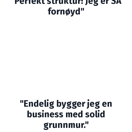
"Perfekt struktur! Jeg er SÅ
fornøyd"
"Endelig bygger jeg en
business med solid
grunnmur."