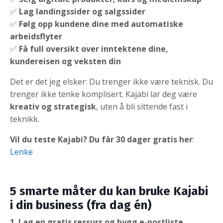
✅
Lag landingssider og salgssider
✅
Følg opp kundene dine med automatiske
arbeidsflyter
✅
Få full oversikt over inntektene dine,
kundereisen og veksten din
Det er det jeg elsker: Du trenger ikke være teknisk. Du
trenger ikke tenke komplisert. Kajabi lar deg være
kreativ og strategisk
, uten å bli sittende fast i
teknikk.
Vil du teste Kajabi? Du får 30 dager gratis her
:
Lenke
5 smarte måter du kan bruke Kajabi
i din business (fra dag én)
1. Lag en gratis ressurs og bygg e-postliste