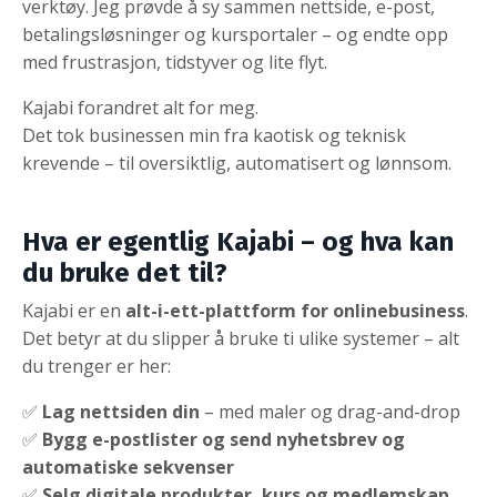
verktøy. Jeg prøvde å sy sammen nettside, e-post,
betalingsløsninger og kursportaler – og endte opp
med frustrasjon, tidstyver og lite flyt.
Kajabi forandret alt for meg.
Det tok businessen min fra kaotisk og teknisk
krevende – til oversiktlig, automatisert og lønnsom.
Hva er egentlig Kajabi – og hva kan
du bruke det til?
Kajabi er en
alt-i-ett-plattform for onlinebusiness
.
Det betyr at du slipper å bruke ti ulike systemer – alt
du trenger er her:
✅
Lag nettsiden din
– med maler og drag-and-drop
✅
Bygg e-postlister og send nyhetsbrev og
automatiske sekvenser
✅
Selg digitale produkter, kurs og medlemskap