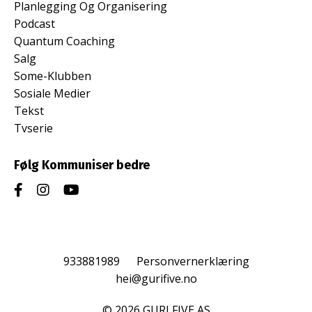
Planlegging Og Organisering
Podcast
Quantum Coaching
Salg
Some-Klubben
Sosiale Medier
Tekst
Tvserie
Følg Kommuniser bedre
933881989
Personvernerklæring
hei@gurifive.no
© 2026 GURI FIVE AS