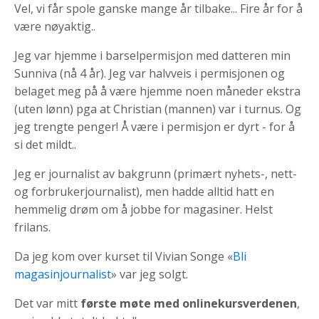
Vel, vi får spole ganske mange år tilbake... Fire år for å
være nøyaktig..
Jeg var hjemme i barselpermisjon med datteren min
Sunniva (nå 4 år). Jeg var halvveis i permisjonen og
belaget meg på å være hjemme noen måneder ekstra
(uten lønn) pga at Christian (mannen) var i turnus. Og
jeg trengte penger! Å være i permisjon er dyrt - for å
si det mildt..
Jeg er journalist av bakgrunn (primært nyhets-, nett-
og forbrukerjournalist), men hadde alltid hatt en
hemmelig drøm om å jobbe for magasiner. Helst
frilans.
Da jeg kom over kurset til Vivian Songe «
Bli
magasinjournalist
» var jeg solgt.
Det var mitt
første møte med onlinekursverdenen
,