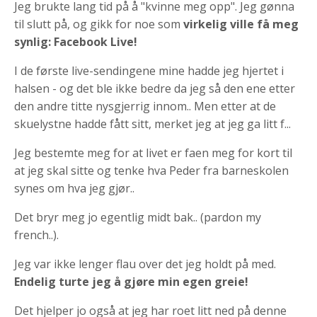
Jeg brukte lang tid på å "kvinne meg opp". Jeg gønna
til slutt på, og gikk for noe som
virkelig ville få meg
synlig: Facebook Live!
I de første live-sendingene mine hadde jeg hjertet i
halsen - og det ble ikke bedre da jeg så den ene etter
den andre titte nysgjerrig innom.. Men etter at de
skuelystne hadde fått sitt, merket jeg at jeg ga litt f...
Jeg bestemte meg for at livet er faen meg for kort til
at jeg skal sitte og tenke hva Peder fra barneskolen
synes om hva jeg gjør..
Det bryr meg jo egentlig midt bak.. (pardon my
french..).
Jeg var ikke lenger flau over det jeg holdt på med.
Endelig turte jeg å gjøre min egen greie!
Det hjelper jo også at jeg har roet litt ned på denne