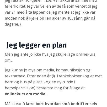
jeg faktisk "fortjener" noe. Var akkurat samme med
førerkortet. Jeg var vel en av de få som ventet til jeg
var 21 med å ta lappen da jeg mente at jeg ikke var
moden nok å kjøre bil i en alder av 18.. sånn går nå
dagane..)..
Jeg legger en plan
Men jeg ante jo ikke hva jeg skulle lage onlinekurs
om...
Jeg kunne jo mye om media, kommunikasjon og
tekstarbeid. Etter noen år (!) i tenkeboksen (og et nytt
barn og hus på plass - og en ny runde i
barselpermisjon) bestemte meg for å lage et
onlinekurs om media.
Målet var å
lære bort hvordan små bedrifter selv