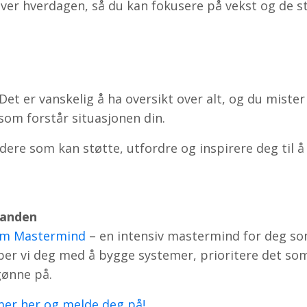
ver hverdagen, så du kan fokusere på vekst og de s
et er vanskelig å ha oversikt over alt, og du mister
e som forstår situasjonen din.
dere som kan støtte, utfordre og inspirere deg til å
tanden
m Mastermind
– en intensiv mastermind for deg s
elper vi deg med å bygge systemer, prioritere det som
gønne på.
mer her og melde deg på!