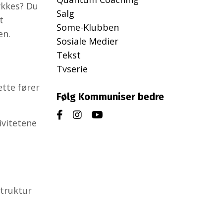
lykkes? Du
Salg
t
Some-Klubben
en.
Sosiale Medier
Tekst
Tvserie
ette fører
Følg Kommuniser bedre
ivitetene
struktur