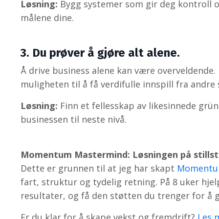
Løsning:
Bygg systemer som gir deg kontroll o
målene dine.
3. Du prøver å gjøre alt alene.
Å drive business alene kan være overveldende. D
muligheten til å få verdifulle innspill fra andr
Løsning:
Finn et fellesskap av likesinnede grün
businessen til neste nivå.
Momentum Mastermind: Løsningen på stills
Dette er grunnen til at jeg har skapt
Momentu
fart, struktur og tydelig retning. På 8 uker hj
resultater, og få den støtten du trenger for å 
Er du klar for å skape vekst og fremdrift?
Les 