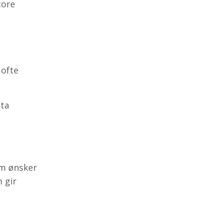
tore
 ofte
 ta
om ønsker
 gir