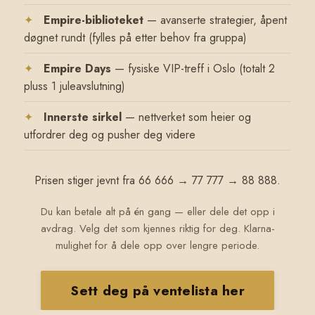
✦
Empire-biblioteket
— avanserte strategier, åpent
døgnet rundt (fylles på etter behov fra gruppa)
✦
Empire Days
— fysiske VIP-treff i Oslo (totalt 2
pluss 1 juleavslutning)
✦
Innerste sirkel
— nettverket som heier og
utfordrer deg og pusher deg videre
Prisen stiger jevnt fra 66 666 → 77 777 → 88 888.
Du kan betale alt på én gang — eller dele det opp i
avdrag. Velg det som kjennes riktig for deg. Klarna-
mulighet for å dele opp over lengre periode.
Sett deg på ventelista her