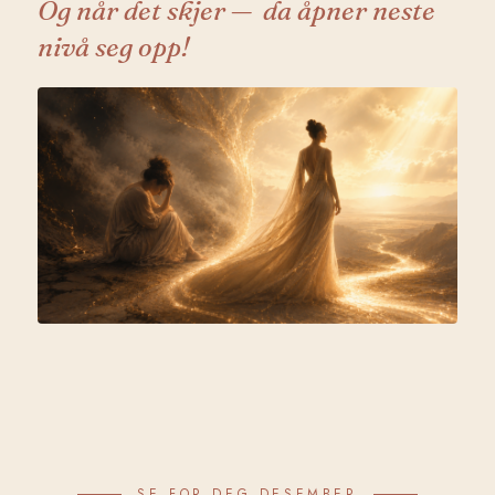
Og når det skjer
—
da åpner neste
nivå seg opp!
SE FOR DEG DESEMBER