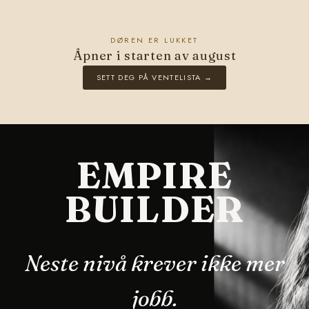
DØREN ER LUKKET
Åpner i starten av august
SETT DEG PÅ VENTELISTA →
EMPIRE
BUILDER
Neste nivå krever ikke mer
jobb.