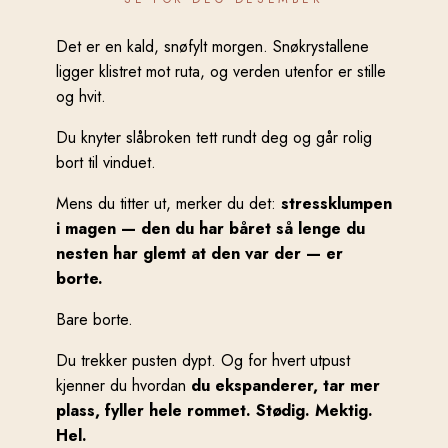
Det er en kald, snøfylt morgen. Snøkrystallene
ligger klistret mot ruta, og verden utenfor er stille
og hvit.
Du knyter slåbroken tett rundt deg og går rolig
bort til vinduet.
Mens du titter ut, merker du det:
stressklumpen
i magen — den du har båret så lenge du
nesten har glemt at den var der — er
borte.
Bare borte.
Du trekker pusten dypt. Og for hvert utpust
kjenner du hvordan
du ekspanderer, tar mer
plass, fyller hele rommet. Stødig. Mektig.
Hel.