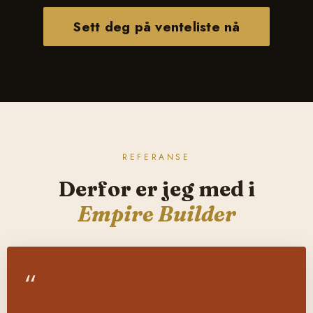
Sett deg på venteliste nå
REFERANSE
Derfor er jeg med i
Empire Builder
“